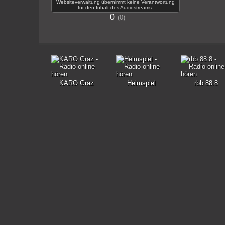
Websiteverwaltung übernimmt keine Verantwortung
für den Inhalt des Audiostreams.
0
0
KARO Graz
Heimspiel
rbb 88.8