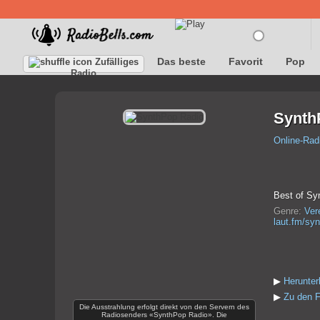
Das beste
Favorit
Pop
Zufälliges
Radio
Synth
Online-Rad
Best of Sy
Genre:
Ver
laut.fm/sy
▶
Herunte
▶
Zu den F
Die Ausstrahlung erfolgt direkt von den Servern des
Radiosenders «SynthPop Radio». Die