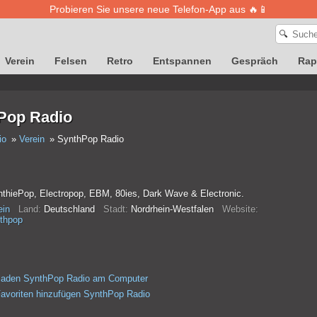
Probieren Sie unsere neue Telefon-App aus 🔥📱
🔍
Verein
Felsen
Retro
Entspannen
Gespräch
Rap
Pop Radio
io
Verein
SynthPop Radio
nthiePop, Electropop, EBM, 80ies, Dark Wave & Electronic.
ein
Land:
Deutschland
Stadt:
Nordrhein-Westfalen
Website:
nthpop
rladen SynthPop Radio am Computer
avoriten hinzufügen SynthPop Radio