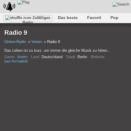
Das beste
Favorit
Pop
Zufälliges
Radio
Verein
Felsen
Retro
Entspannen
Gespräch
Radio 9
Rap
Trans
Falk
Jazz
Baby
Klassisch
Online-Radio
Verein
Radio 9
Das Leben ist zu kurz, um immer die gleiche Musik zu hören...
Genre:
Verein
Land:
Deutschland
Stadt:
Berlin
Website:
laut.fm/radio9