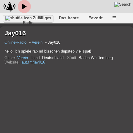
Das beste
Favorit
☰
Zufälliges
Radio
Jay016
Online-Radio
Verein
Jay016
hello. ich spiele rap nd bisschen dupstep viel spaß.
Genre:
Verein
Land:
Deutschland
Stadt:
Baden-Württemberg
Website:
laut.fm/jay016