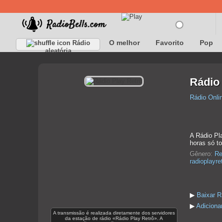
O melhor
Favorito
Pop
Rádio
aleatória
Rádio 
Rádio Onli
A Rádio Pla
horas só t
Gênero:
Re
radioplayre
▶
Baixar R
▶
Adiciona
A transmissão é realizada diretamente dos servidores
da estação de rádio «Rádio Play Retrô». A