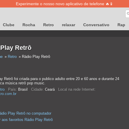
Experimente o nosso novo aplicativo de telefone 🔥📱
Clube
Rocha
Retro
relaxar
Conversativo
Rap
Play Retrô
ne
Retro
Rádio Play Retrô
y Retrô foi criada para o publico adulto entre 20 e 60 anos e durante 24
oca música retrô pop music.
tro
País:
Brasil
Cidade:
Ceará
Local na rede Internet:
tro.com.br
ádio Play Retrô no computador
r aos favoritos Rádio Play Retrô