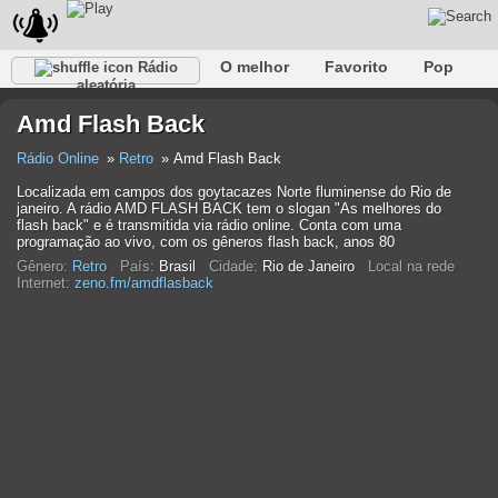
O melhor
Favorito
Pop
Rádio
aleatória
Clube
Rocha
Retro
relaxar
Conversativo
Amd Flash Back
Rap
Falk
Jazz
Bebê
Clássico
Rádio Online
Retro
Amd Flash Back
Localizada em campos dos goytacazes Norte fluminense do Rio de
janeiro. A rádio AMD FLASH BACK tem o slogan "As melhores do
flash back" e é transmitida via rádio online. Conta com uma
programação ao vivo, com os gêneros flash back, anos 80
Gênero:
Retro
País:
Brasil
Cidade:
Rio de Janeiro
Local na rede
Internet:
zeno.fm/amdflasback