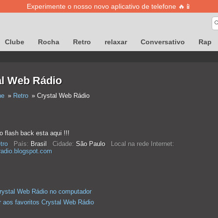
Experimente o nosso novo aplicativo de telefone 🔥📱
Clube
Rocha
Retro
relaxar
Conversativo
Rap
al Web Rádio
ne
Retro
Crystal Web Rádio
 flash back esta aqui !!!
tro
País:
Brasil
Cidade:
São Paulo
Local na rede Internet:
radio.blogspot.com
rystal Web Rádio no computador
r aos favoritos Crystal Web Rádio