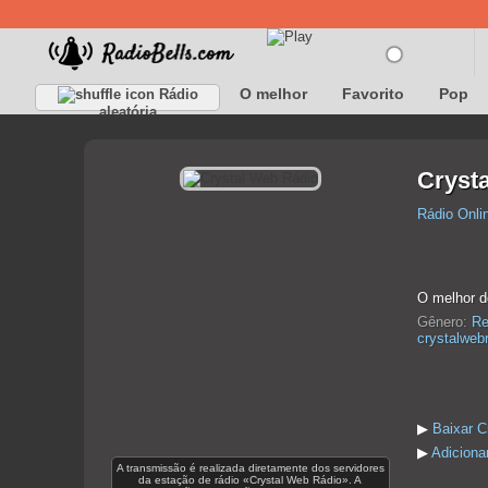
O melhor
Favorito
Pop
Rádio
aleatória
Cryst
Rádio Onli
O melhor do
Gênero:
Re
crystalweb
▶
Baixar C
▶
Adiciona
A transmissão é realizada diretamente dos servidores
da estação de rádio «Crystal Web Rádio». A