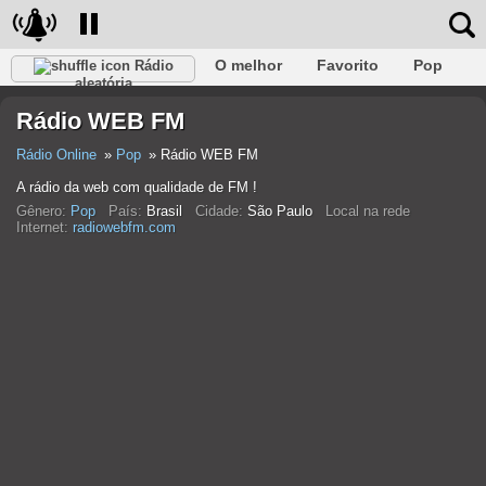
O melhor
Favorito
Pop
Rádio
aleatória
Clube
Rocha
Retro
relaxar
Conversativo
Rádio WEB FM
Rap
Falk
Jazz
Bebê
Clássico
Rádio Online
Pop
Rádio WEB FM
A rádio da web com qualidade de FM !
Gênero:
Pop
País:
Brasil
Cidade:
São Paulo
Local na rede
Internet:
radiowebfm.com