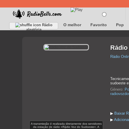
O melhor
Favorito
Pop
Rádio
aleatória
Rádio
Rádio Onli
Tecnicamen
sudoeste e
Gênero:
Po
radiovozdo
▶
Baixar R
▶
Adiciona
A transmissão é realizada diretamente dos servidores
da estação de rádio «Rádio Voz do Sudoeste». A