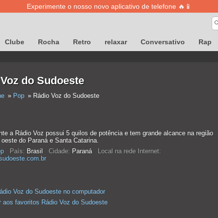
Experimente o nosso novo aplicativo de telefone 🔥📱
Clube
Rocha
Retro
relaxar
Conversativo
Rap
 Voz do Sudoeste
ne
Pop
Rádio Voz do Sudoeste
te a Rádio Voz possui 5 quilos de potência e tem grande alcance na região
 oeste do Paraná e Santa Catarina.
p
País:
Brasil
Cidade:
Paraná
Local na rede Internet:
sudoeste.com.br
ádio Voz do Sudoeste no computador
r aos favoritos Rádio Voz do Sudoeste