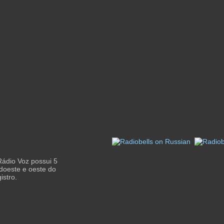
ádio Voz possui 5
udoeste e oeste do
istro.