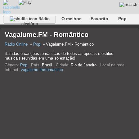
O melhor
Favorito
Pop
Rádio
aleatória
Clube
Rocha
Retro
relaxar
Conversativo
Vagalume.FM - Romântico
Rap
Falk
Jazz
Bebê
Clássico
Rádio Online
Pop
Vagalume.FM - Romântico
Baladas e canções românticas de todos as épocas e estilos
musicais reunidas em uma só estação!
Gênero:
Pop
País:
Brasil
Cidade:
Rio de Janeiro
Local na rede
Internet:
vagalume.fm/romantico