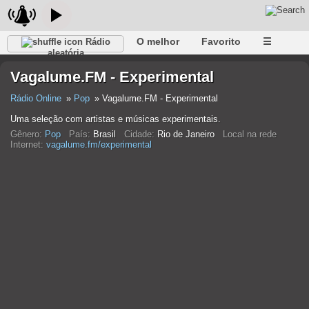
O melhor
Favorito
☰
Rádio
aleatória
Vagalume.FM - Experimental
Rádio Online
Pop
Vagalume.FM - Experimental
Uma seleção com artistas e músicas experimentais.
Gênero:
Pop
País:
Brasil
Cidade:
Rio de Janeiro
Local na rede
Internet:
vagalume.fm/experimental