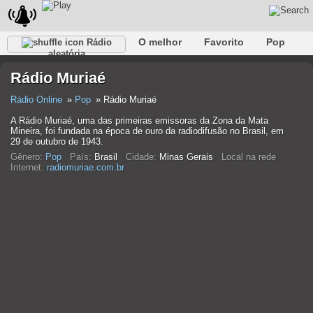
O melhor
Favorito
Pop
Rádio
aleatória
Clube
Rocha
Retro
relaxar
Conversativo
Rádio Muriaé
Rap
Falk
Jazz
Bebê
Clássico
Rádio Online
Pop
Rádio Muriaé
A Rádio Muriaé, uma das primeiras emissoras da Zona da Mata
Mineira, foi fundada na época de ouro da radiodifusão no Brasil, em
29 de outubro de 1943.
Gênero:
Pop
País:
Brasil
Cidade:
Minas Gerais
Local na rede
Internet:
radiomuriae.com.br