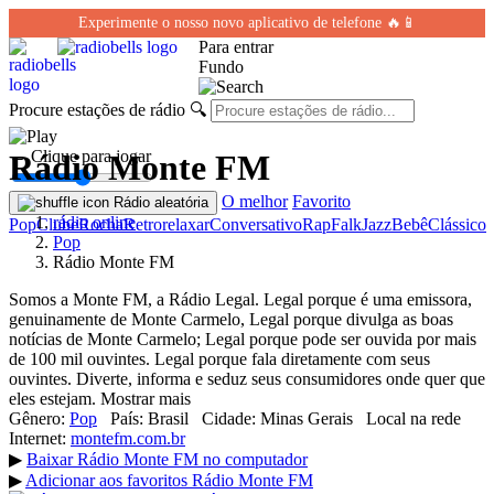
Experimente o nosso novo aplicativo de telefone 🔥📱
Para entrar
Fundo
Procure estações de rádio
🔍
← Clique para jogar
Rádio Monte FM
O melhor
Favorito
Rádio aleatória
rádio online
Pop
Clube
Rocha
Retro
relaxar
Conversativo
Rap
Falk
Jazz
Bebê
Clássico
Pop
Rádio Monte FM
Somos a Monte FM, a Rádio Legal. Legal porque é uma emissora,
genuinamente de Monte Carmelo, Legal porque divulga as boas
notícias de Monte Carmelo; Legal porque pode ser ouvida por mais
de 100 mil ouvintes. Legal porque fala diretamente com seus
ouvintes. Diverte, informa e seduz seus consumidores onde quer que
eles estejam. Mostrar mais
Gênero:
Pop
País:
Brasil
Cidade:
Minas Gerais
Local na rede
Internet:
montefm.com.br
▶
Baixar Rádio Monte FM no computador
▶
Adicionar aos favoritos Rádio Monte FM