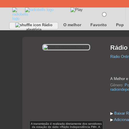
O melhor
Favorito
Pop
Rádio
aleatória
Rádio
Rádio Onli
A Melhor e
Gênero:
Po
radioindep
▶
Baixar R
▶
Adiciona
A transmissão é realizada diretamente dos servidores
da estação de rádio «Rádio Independência FM». A