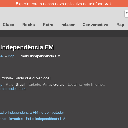
Experimente o nosso novo aplicativo de telefone 🔥📱
Clube
Rocha
Retro
relaxar
Conversativo
Rap
 Independência FM
ne
Pop
Rádio Independência FM
 Ponto!A Radio que ouve voce!
p
País:
Brasil
Cidade:
Minas Gerais
Local na rede Internet:
endenciafm.com
ádio Independência FM no computador
r aos favoritos Rádio Independência FM