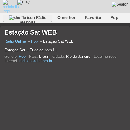
O melhor
Favorito
Pop
Rádio
aleatória
Clube
Rocha
Retro
relaxar
Conversativo
Estação Sat WEB
Rap
Falk
Jazz
Bebê
Clássico
Rádio Online
Pop
Estação Sat WEB
Estação Sat -- Tudo de bom !!!
Gênero:
Pop
País:
Brasil
Cidade:
Rio de Janeiro
Local na rede
Internet:
radiosatweb.com.br