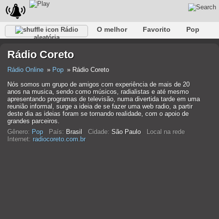
O melhor
Favorito
Pop
Rádio
aleatória
Clube
Rocha
Retro
relaxar
Conversativo
Rádio Coreto
Rap
Falk
Jazz
Bebê
Clássico
Rádio Online
Pop
Rádio Coreto
Nós somos um grupo de amigos com experiência de mais de 20
anos na musica, sendo como músicos, radialistas e até mesmo
apresentando programas de televisão, numa divertida tarde em uma
reunião informal, surge a ideia de se fazer uma web radio, a partir
deste dia as ideias foram se tornando realidade, com o apoio de
grandes parceiros.
Gênero:
Pop
País:
Brasil
Cidade:
São Paulo
Local na rede
Internet:
radiocoreto.com.br