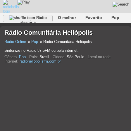
O melhor
Favorito
Pop
Rádio
aleatória
Clube
Rocha
Retro
relaxar
Conversativo
Rádio Comunitária Heliópolis
Rap
Falk
Jazz
Bebê
Clássico
Rádio Online
Pop
Rádio Comunitária Heliópolis
Sintonize no Rádio 87,5FM ou pela internet.
Gênero:
Pop
País:
Brasil
Cidade:
São Paulo
Local na rede
Internet:
radioheliopolisfm.com.br