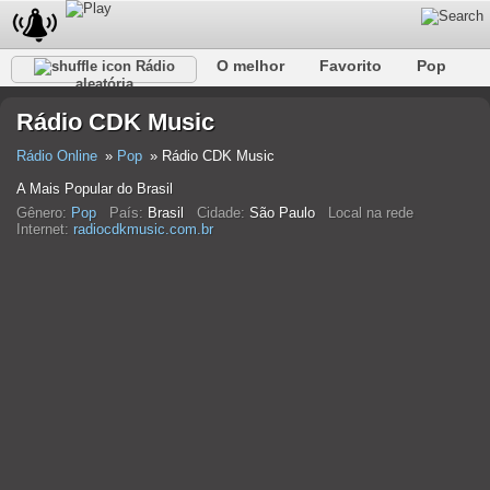
O melhor
Favorito
Pop
Rádio
aleatória
Clube
Rocha
Retro
relaxar
Conversativo
Rádio CDK Music
Rap
Falk
Jazz
Bebê
Clássico
Rádio Online
Pop
Rádio CDK Music
A Mais Popular do Brasil
Gênero:
Pop
País:
Brasil
Cidade:
São Paulo
Local na rede
Internet:
radiocdkmusic.com.br