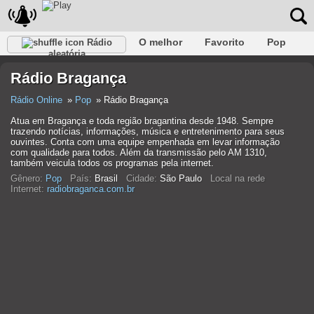
O melhor
Favorito
Pop
Rádio
aleatória
Clube
Rocha
Retro
relaxar
Conversativo
Rádio Bragança
Rap
Falk
Jazz
Bebê
Clássico
Rádio Online
Pop
Rádio Bragança
Atua em Bragança e toda região bragantina desde 1948. Sempre
trazendo notícias, informações, música e entretenimento para seus
ouvintes. Conta com uma equipe empenhada em levar informação
com qualidade para todos. Além da transmissão pelo AM 1310,
também veicula todos os programas pela internet.
Gênero:
Pop
País:
Brasil
Cidade:
São Paulo
Local na rede
Internet:
radiobraganca.com.br