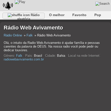
O melhor
Favorito
Pop
Rádio
aleatória
Clube
Rocha
Retro
relaxar
Conversativo
Rádio Web Avivamento
Rap
Falk
Jazz
Bebê
Clássico
Rádio Online
Falk
Rádio Web Avivamento
Olá, o intuito da Radio Web Avivamento é ajudar família e pessoas
carentes da palavra de DEUS. Na nossa radio você pode pedir ou
dedicar louvores.
Gênero:
Falk
País:
Brasil
Cidade:
Bahia
Local na rede Internet:
radiowebavivamento.com.br