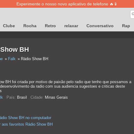
Experimente o nosso novo aplicativo de telefone 🔥📱
Clube
Rocha
Retro
relaxar
Conversativo
Rap
 Show BH
ne
Falk
Rádio Show BH
ow BH foi criada por motivo de paixão pelo radio que tenho que possamos a
 desenvolvimento da radio com sua audiencia sugestoes e criticas deste
s
lk
País:
Brasil
Cidade:
Minas Gerais
Rádio Show BH no computador
r aos favoritos Rádio Show BH