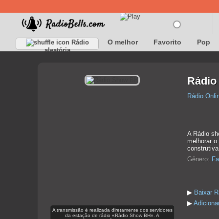
O melhor
Favorito
Pop
Rádio
aleatória
Rádio
Rádio Onli
A Rádio sh
melhorar o
construtiva
Gênero:
Fa
▶
Baixar 
▶
Adiciona
A transmissão é realizada diretamente dos servidores
da estação de rádio «Rádio Show BH». A