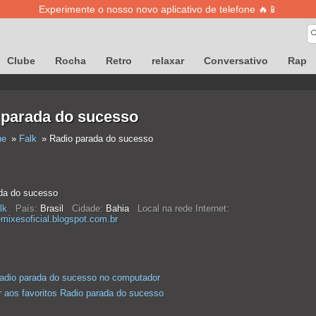
Experimente o nosso novo aplicativo de telefone 🔥📱
Clube
Rocha
Retro
relaxar
Conversativo
Rap
 parada do sucesso
ne
Falk
Radio parada do sucesso
da do sucesso
lk
País:
Brasil
Cidade:
Bahia
Local na rede Internet:
emixesoficial.blogspot.com.br
adio parada do sucesso no computador
r aos favoritos Radio parada do sucesso