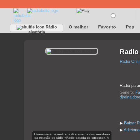
O melhor
Favorito
Pop
Rádio
aleatória
Radio
Rádio Onli
Radio para
Gênero:
Fa
djreinaldor
▶
Baixar R
▶
Adiciona
A transmissão é realizada diretamente dos servidores
da estação de rádio «Radio parada do sucesso». A