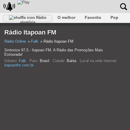
O melhor
Favorito
Pop
Rádio
aleatória
Clube
Rocha
Retro
relaxar
Conversativo
Rádio Itapoan FM
Rap
Falk
Jazz
Bebê
Clássico
Rádio Online
Falk
Rádio Itapoan FM
Sintonize 97,5 - Itapoan FM. A Rádio das Promoções Mais
Estourada!
Gênero:
Falk
País:
Brasil
Cidade:
Bahia
Local na rede Internet:
itapoanfm.com.br