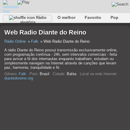
O melhor
Favorito
Pop
Rádio
aleatória
Clube
Rocha
Retro
relaxar
Conversativo
Web Radio Diante do Reino
Rap
Falk
Jazz
Bebê
Clássico
Rádio Online
Falk
Web Radio Diante do Reino
A rádio Diante do Reino possui transmissão exclusivamente online,
com programação contínua - 24h, sem intervalos comerciais - feita
para avivar a fé dos internautas enquanto trabalham, estudam ou
simplesmente navegam na Internet através de canções que levam
paz, harmonia, tranquilidade e fé.
Gênero:
Falk
País:
Brasil
Cidade:
Bahia
Local na rede Internet:
diantedoreino.org