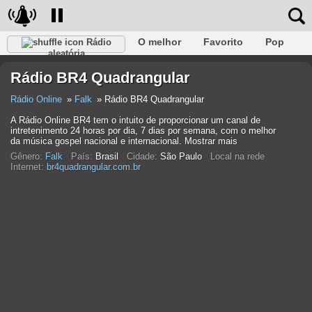
O melhor
Favorito
Pop
Rádio
aleatória
Clube
Rocha
Retro
relaxar
Conversativo
Rádio BR4 Quadrangular
Rap
Falk
Jazz
Bebê
Clássico
Rádio Online
Falk
Rádio BR4 Quadrangular
A Rádio Online BR4 tem o intuito de proporcionar um canal de
intretenimento 24 horas por dia, 7 dias por semana, com o melhor
da música gospel nacional e internacional. Mostrar mais
Gênero:
Falk
País:
Brasil
Cidade:
São Paulo
Local na rede
Internet:
br4quadrangular.com.br