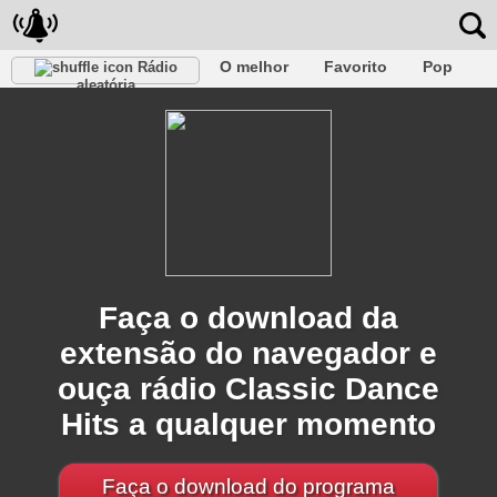
O melhor
Favorito
Pop
Rádio
aleatória
Clube
Rocha
Retro
relaxar
Conversativo
Rap
Falk
Jazz
Bebê
Clássico
Faça o download da
extensão do navegador e
ouça rádio Classic Dance
Hits a qualquer momento
Faça o download do programa