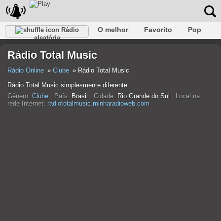
O melhor
Favorito
Pop
Rádio
aleatória
Clube
Rocha
Retro
relaxar
Conversativo
Rádio Total Music
Rap
Falk
Jazz
Bebê
Clássico
Rádio Online
Clube
Rádio Total Music
Rádio Total Music simplesmente diferente
Gênero:
Clube
País:
Brasil
Cidade:
Rio Grande do Sul
Local na
rede Internet:
radiototalmusic.minharadioweb.com