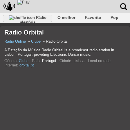
O melhor
Favorito
Pop
Rádio
aleatória
Clube
Rocha
Retro
relaxar
Conversativo
Radio Orbital
Rap
Falk
Jazz
Bebê
Clássico
Rádio Online
Clube
Radio Orbital
A Estação da Música.Radio Orbital is a broadcast radio station in
Lisbon, Portugal, providing Electronic Dance music.
Gênero:
Clube
País:
Portugal
Cidade:
Lisboa
Local na rede
Internet:
orbital.pt