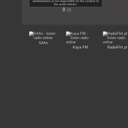
administration is not responsible for the content of
the audio stream.
0
0
SAfm
Kaya FM
RadioFlirt.pl