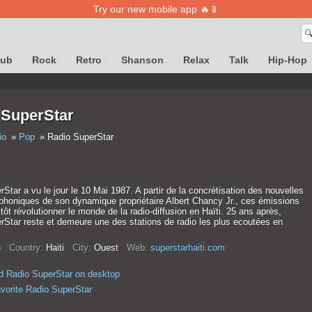
Try our new mobile app 🔥📱

lub
Rock
Retro
Shanson
Relax
Talk
Hip-Hop
 SuperStar
io
Pop
Radio SuperStar
Star a vu le jour le 10 Mai 1987. A partir de la concrétisation des nouvelles
ophoniques de son dynamique propriétaire Albert Chancy Jr., ces émissions
 tôt révolutionner le monde de la radio-diffusion en Haïti. 25 ans après,
rStar reste et demeure une des stations de radio les plus ecoutées en
p
Country:
Haiti
City:
Ouest
Web:
superstarhaiti.com
 Radio SuperStar on desktop
avorite Radio SuperStar