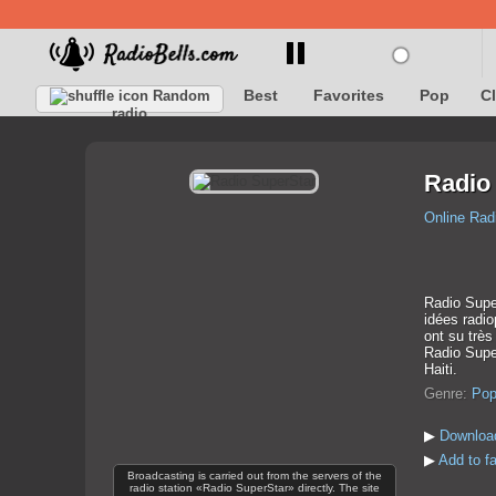
Best
Favorites
Pop
C
Random
radio
Radio
Online Rad
Radio Super
idées radi
ont su très
Radio Supe
Haiti.
Genre:
Po
▶
Download
▶
Add to f
Broadcasting is carried out from the servers of the
radio station «Radio SuperStar» directly. The site