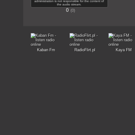
administration is not responsible for the content of
the audio stream.
0
0
Kaban Fm
RadioFlirt.pl
Kaya FM