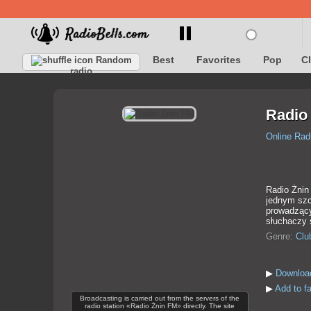
Best
Favorites
Pop
C
Random
radio
Radio
Online Rad
Radio Żnin
jednym szc
prowadzący
słuchaczy 
Genre:
Clu
▶
Downloa
▶
Add to f
Broadcasting is carried out from the servers of the
radio station «Radio Żnin FM» directly. The site