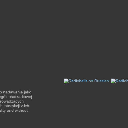
ło nadawanie jako
ególności radiowej
 prowadzących
 interakcji z ich
lity and without