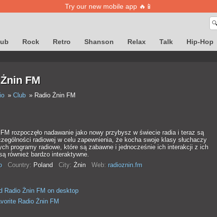
Try our new mobile app 🔥📱

lub
Rock
Retro
Shanson
Relax
Talk
Hip-Hop
 Żnin FM
io
Club
Radio Żnin FM
 FM rozpoczęło nadawanie jako nowy przybysz w świecie radia i teraz są
zególności radiowej w celu zapewnienia, że ​​kocha swoje klasy słuchaczy
ch programy radiowe, które są zabawne i jednocześnie ich interakcji z ich
są również bardzo interaktywne.
b
Country:
Poland
City:
Żnin
Web:
radioznin.fm
d Radio Żnin FM on desktop
avorite Radio Żnin FM