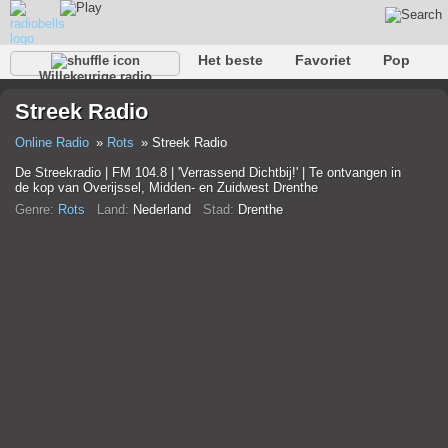
Het beste
Favoriet
Pop
Willekeurige radio
Club
Rots
Retro
Kom tot rust
Gesprekelijk
Streek Radio
Rap
Trans
Falk
Jazz
Baby
Klassiek
Online Radio
Rots
Streek Radio
De Streekradio | FM 104.8 | 'Verrassend Dichtbij!' | Te ontvangen in
de kop van Overijssel, Midden- en Zuidwest Drenthe
Genre:
Rots
Land:
Nederland
Stad:
Drenthe