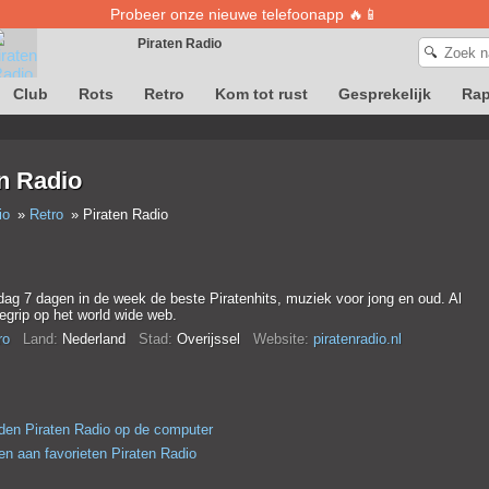
Probeer onze nieuwe telefoonapp 🔥📱
Piraten Radio
🔍
Club
Rots
Retro
Kom tot rust
Gesprekelijk
Ra
Definitie van liedjes is tijdelijk niet beschikbaar
n Radio
io
Retro
Piraten Radio
dag 7 dagen in de week de beste Piratenhits, muziek voor jong en oud. Al
egrip op het world wide web.
ro
Land:
Nederland
Stad:
Overijssel
Website:
piratenradio.nl
en Piraten Radio op de computer
n aan favorieten Piraten Radio