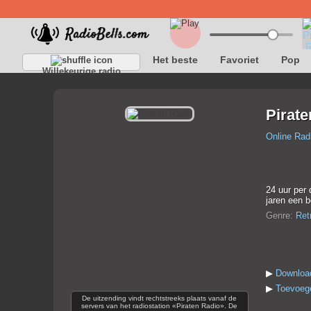
Het beste
Favoriet
Pop
Willekeurige radio
Pirate
Online Rad
24 uur per 
jaren een b
Genre:
Ret
▶
Download
▶
Toevoege
De uitzending vindt rechtstreeks plaats vanaf de
servers van het radiostation «Piraten Radio». De