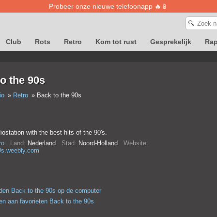
Probeer onze nieuwe telefoonapp 🔥📱
🔍
Club
Rots
Retro
Kom tot rust
Gesprekelijk
Ra
o the 90s
io
Retro
Back to the 90s
iostation with the best hits of the 90's.
ro
Land:
Nederland
Stad:
Noord-Holland
Website:
0s.weebly.com
en Back to the 90s op de computer
n aan favorieten Back to the 90s