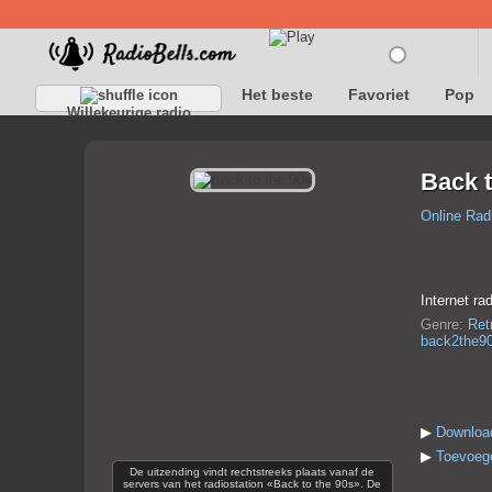
Het beste
Favoriet
Pop
Willekeurige radio
Back t
Online Rad
Internet rad
Genre:
Ret
back2the9
▶
Download
▶
Toevoege
De uitzending vindt rechtstreeks plaats vanaf de
servers van het radiostation «Back to the 90s». De