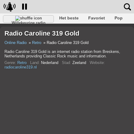
Het beste
Favoriet
Pop
Willekeurige radio
Club
Rots
Retro
Kom tot rust
Gesprekelijk
Radio Caroline 319 Gold
Rap
Trans
Falk
Jazz
Baby
Klassiek
Online Radio
Retro
Radio Caroline 319 Gold
Radio Caroline 319 Gold is an internet radio station from Breskens,
Netherlands providing Classic Rock music and information.
Genre:
Retro
Land:
Nederland
Stad:
Zeeland
Website:
radiocaroline319.nl