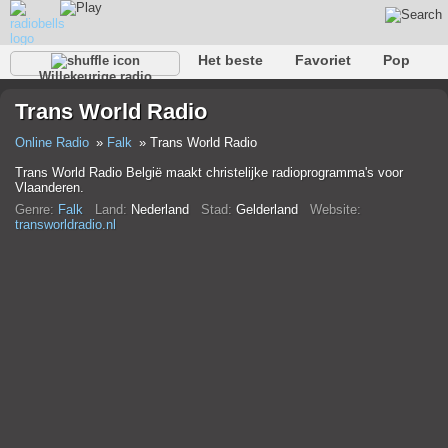
Het beste
Favoriet
Pop
Willekeurige radio
Club
Rots
Retro
Kom tot rust
Gesprekelijk
Trans World Radio
Rap
Trans
Falk
Jazz
Baby
Klassiek
Online Radio
Falk
Trans World Radio
Trans World Radio België maakt christelijke radioprogramma's voor
Vlaanderen.
Genre:
Falk
Land:
Nederland
Stad:
Gelderland
Website:
transworldradio.nl