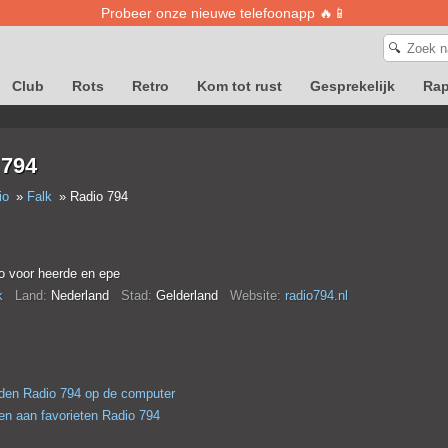
Probeer onze nieuwe telefoonapp 🔥📱
🔍
Club
Rots
Retro
Kom tot rust
Gesprekelijk
Ra
 794
io
Falk
Radio 794
io voor heerde en epe
k
Land:
Nederland
Stad:
Gelderland
Website:
radio794.nl
den Radio 794 op de computer
n aan favorieten Radio 794