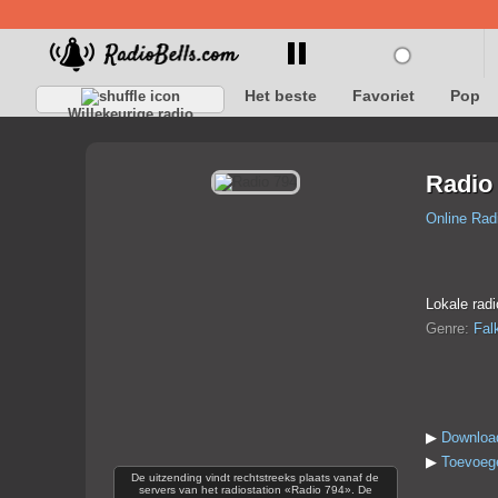
Het beste
Favoriet
Pop
Willekeurige radio
Radio
Online Rad
Lokale rad
Genre:
Fal
▶
Downloa
▶
Toevoege
De uitzending vindt rechtstreeks plaats vanaf de
servers van het radiostation «Radio 794». De