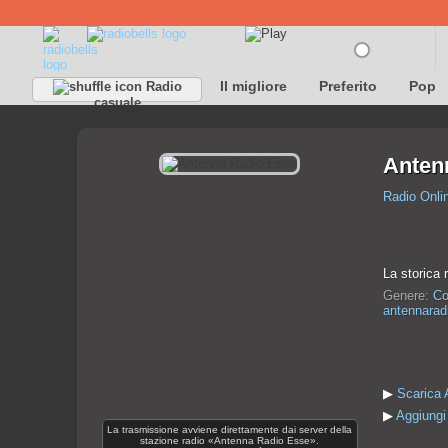
Il migliore
Preferito
Pop
Radio
casuale
Anten
Radio Onli
La storica 
Genere:
Co
antennaradi
▶
Scarica 
▶
Aggiungi 
La trasmissione avviene direttamente dai server della
stazione radio «Antenna Radio Esse».