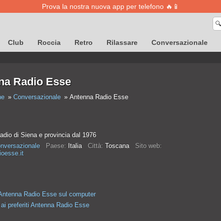
Prova la nostra nuova app per telefono 🔥📱

Club
Roccia
Retro
Rilassare
Conversazionale
na Radio Esse
ne
Conversazionale
Antenna Radio Esse
radio di Siena e provincia dal 1976
nversazionale
Paese:
Italia
Città:
Toscana
Sito web:
oesse.it
Antenna Radio Esse sul computer
ai preferiti Antenna Radio Esse