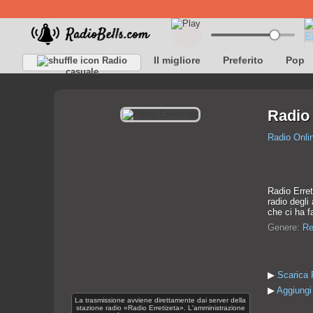
Il migliore
Preferito
Pop
Radio
casuale
Radio 
Radio Onli
Radio Erret
radio degli
che ci ha f
Genere:
Re
▶
Scarica 
▶
Aggiungi 
La trasmissione avviene direttamente dai server della
stazione radio «Radio Erretizeta». L'amministrazione