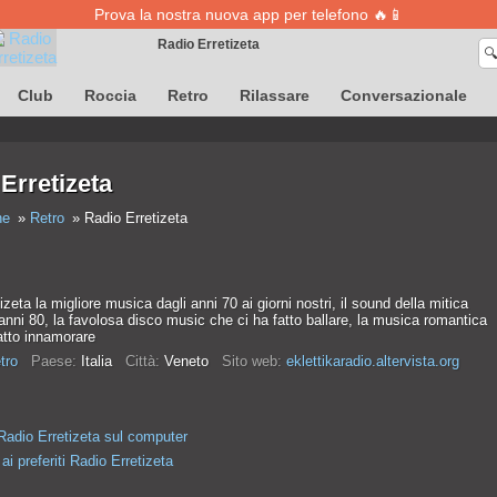
Prova la nostra nuova app per telefono 🔥📱
Radio Erretizeta

La definizione di canzoni è temporaneamente non disponibile
Club
Roccia
Retro
Rilassare
Conversazionale
Erretizeta
ne
Retro
Radio Erretizeta
izeta la migliore musica dagli anni 70 ai giorni nostri, il sound della mitica
 anni 80, la favolosa disco music che ci ha fatto ballare, la musica romantica
atto innamorare
tro
Paese:
Italia
Città:
Veneto
Sito web:
eklettikaradio.altervista.org
Radio Erretizeta sul computer
ai preferiti Radio Erretizeta