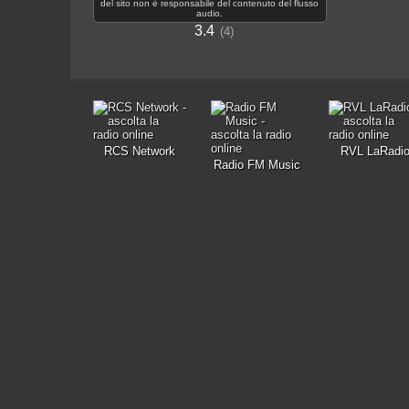
del sito non è responsabile del contenuto del flusso
audio.
3.4
4
RCS Network
RVL LaRadi
Radio FM Music