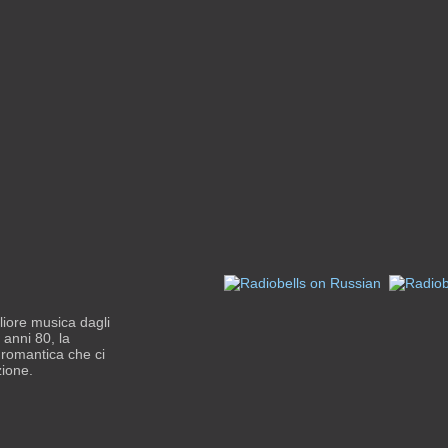
liore musica dagli
i anni 80, la
 romantica che ci
zione.