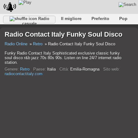
Il migliore
Preferito
Pop
Radio
casuale
Club
Roccia
Retro
Rilassare
Conversazionale
Radio Contact Italy Funky Soul Disco
Rap
Falk
Jazz
Baby
Classico
Radio Online
Retro
Radio Contact Italy Funky Soul Disco
Funky Radio Contact Italy Sophisticated exclusive classic funky
soul disco r&b jazz 70s 80s 90s. Listen on line 24/7 internet radio
station.
Genere:
Retro
Paese:
Italia
Città:
Emilia-Romagna
Sito web:
radiocontactitaly.com