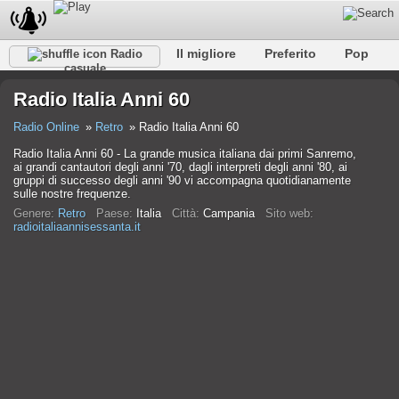
Il migliore
Preferito
Pop
Radio
casuale
Club
Roccia
Retro
Rilassare
Conversazionale
Radio Italia Anni 60
Rap
Falk
Jazz
Baby
Classico
Radio Online
Retro
Radio Italia Anni 60
Radio Italia Anni 60 - La grande musica italiana dai primi Sanremo,
ai grandi cantautori degli anni '70, dagli interpreti degli anni '80, ai
gruppi di successo degli anni '90 vi accompagna quotidianamente
sulle nostre frequenze.
Genere:
Retro
Paese:
Italia
Città:
Campania
Sito web:
radioitaliaannisessanta.it