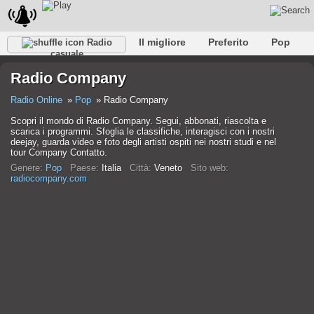
Il migliore
Preferito
Pop
Radio
casuale
Club
Roccia
Retro
Rilassare
Conversazionale
Radio Company
Rap
Falk
Jazz
Baby
Classico
Radio Online
Pop
Radio Company
Scopri il mondo di Radio Company. Segui, abbonati, riascolta e
scarica i programmi. Sfoglia le classifiche, interagisci con i nostri
deejay, guarda video e foto degli artisti ospiti nei nostri studi e nel
tour Company Contatto.
Genere:
Pop
Paese:
Italia
Città:
Veneto
Sito web:
radiocompany.com