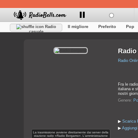
Il migliore
Preferito
Pop
Radio
casuale
Radio
Radio Onli
Fra le radi
italiana e 
nostri giorn
Genere:
Po
▶
Scarica 
▶
Aggiungi 
La trasmissione avviene direttamente dai server della
stazione radio «Radio Bergamo». L'amministrazione