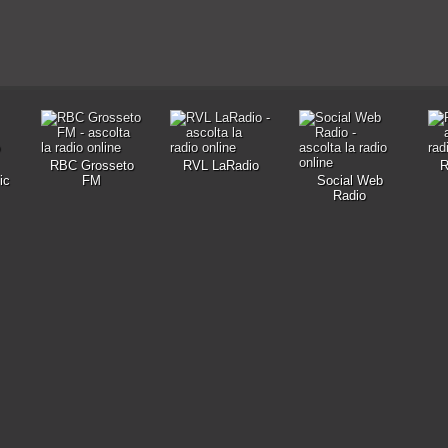
RBC Grosseto
RVL LaRadio
R
ic
FM
Social Web
Radio