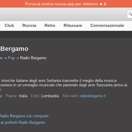
Prova la nostra nuova app per telefono 🔥📱

Club
Roccia
Retro
Rilassare
Conversazionale
 Bergamo
ne
Pop
Radio Bergamo
o storiche italiane degli anni Settanta trasmette il meglio della musica
straniera in un ventaglio musicale che partendo dagli anni Sessanta arriva ai
i.
p
Paese:
Italia
Città:
Lombardia
Sito web:
radiobergamo.it
Radio Bergamo sul computer
ai preferiti Radio Bergamo