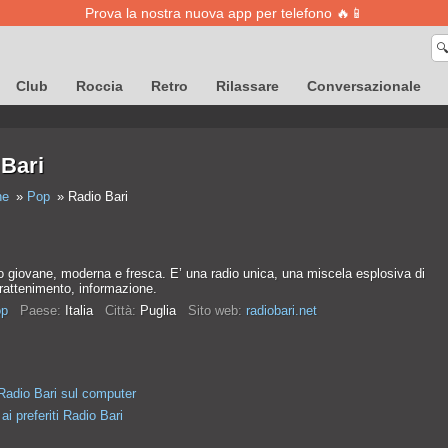
Prova la nostra nuova app per telefono 🔥📱

Club
Roccia
Retro
Rilassare
Conversazionale
Bari
ne
Pop
Radio Bari
o giovane, moderna e fresca. E’ una radio unica, una miscela esplosiva di
rattenimento, informazione.
p
Paese:
Italia
Città:
Puglia
Sito web:
radiobari.net
Radio Bari sul computer
ai preferiti Radio Bari