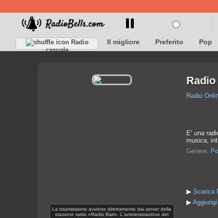
Il migliore
Preferito
Pop
Radio
casuale
Radio 
Radio Onli
E’ una radi
musica, int
Genere:
Po
▶
Scarica 
▶
Aggiungi 
La trasmissione avviene direttamente dai server della
stazione radio «Radio Bari». L'amministrazione del