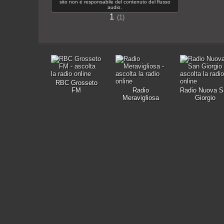
sito non è responsabile del contenuto del flusso
audio.
1
1
RBC Grosseto
FM
Radio
Radio Nuova S
Meravigliosa
Giorgio