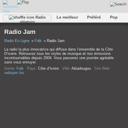
Le meilleur
Préféré
Pop
Radio
aléatoire
Club
Roche
Rétro
Chanson
Se détendre
Radio Jam
Conversationnel
Rap
Trans
Falk
Jazz
bébé
Classique
Radio En Ligne
Falk
Radio Jam
La radio la plus innovatrice qui diffuse dans l’ensemble de la Côte
D’ivoire. Retrouvez tous les styles de musique et nos émissions
incontournables depuis 2004. Vous passerez une journée agréable
sans vous ennuyer.
Genre:
Falk
Pays:
Côte d’Ivoire
Ville:
Abiadougou
Site Web:
radiojam.biz