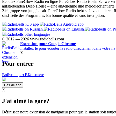
Écoutez PureGlow Radio en ligne PureGlow Radio ist ein Schweizer W
aufstrebenden Deep House – eine angenehme und melodieorientierte St
Zielgruppe von jung bis alt. PureGlow Radio hebt sich von anderen 
sind Teile des Programms. En bonne qualité et sans inscription.
© 2012 — 2026 www.radiobells.com
Extension pour Google Chrome
Installez-le pour écouter la radio directement dans votre na
X
Pour entrer
Войти через ВКонтакте
Pas de son
X
J'ai aimé la gare?
Définissez notre extension de navigateur pour que la station soit toujo