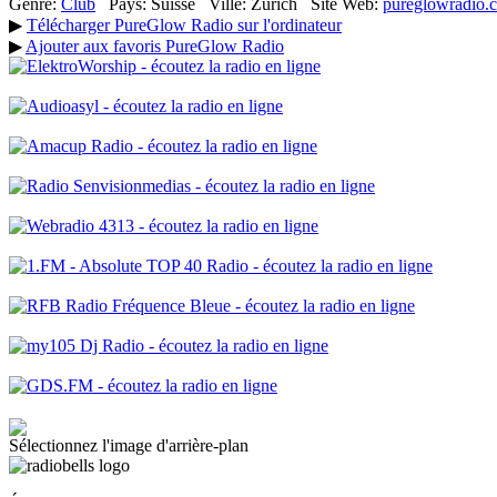
Genre:
Club
Pays:
Suisse
Ville:
Zürich
Site Web:
pureglowradio.
▶
Télécharger PureGlow Radio sur l'ordinateur
▶
Ajouter aux favoris PureGlow Radio
Sélectionnez l'image d'arrière-plan