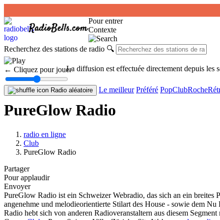
Pour entrer
Contexte
Recherchez des stations de radio
🔍
La diffusion est effectuée directement depuis les 
← Cliquez pour jouer
Le meilleur
Préféré
Pop
Club
Roche
Rét
Radio aléatoire
PureGlow Radio
radio en ligne
Club
PureGlow Radio
Partager
Pour applaudir
Envoyer
PureGlow Radio ist ein Schweizer Webradio, das sich an ein breites
angenehme und melodieorientierte Stilart des House - sowie dem Nu D
Radio hebt sich von anderen Radioveranstaltern aus diesem Segment 