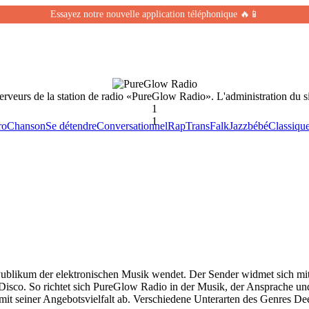
Essayez notre nouvelle application téléphonique 🔥📱
serveurs de la station de radio «PureGlow Radio». L'administration du s
1
1
ro
Chanson
Se détendre
Conversationnel
Rap
Trans
Falk
Jazz
bébé
Classiqu
 Publikum der elektronischen Musik wendet. Der Sender widmet sich mi
isco. So richtet sich PureGlow Radio in der Musik, der Ansprache und 
mit seiner Angebotsvielfalt ab. Verschiedene Unterarten des Genres D