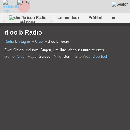
Le meilleur
Préféré
☰
Radio
aléatoire
d oo b Radio
Radio En Ligne
Club
d oo b Radio
Zwei Ohren und zwei Augen, um Ihre Ideen zu unterstützen
Genre:
Club
Pays:
Suisse
Ville:
Bern
Site Web:
d-oo-b.ch