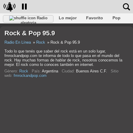
Lo mejor
Favorito
Pop
Radio
aleatoria
Club
Rock
Retro
Relajarse
Conversacional
Rock & Pop 95.9
Rap
Trans
Falk
Jazz
Bebé
Clásico
Radio En Línea
Rock
Rock & Pop 95.9
Todo lo que tenés que saber del rock está en un solo lugar,
fmrockandpop.com te informa de todo lo que pasa en el mundo del
rock. Hay muchas formas de hablar de rock, nosotros conocemos la
mejor. El rock como lo conoces también en internet.
Género:
Rock
País:
Argentina
Ciudad:
Buenos Aires C.F.
Sitio
web:
fmrockandpop.com