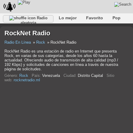
Lo mejor
Favorito
Pop
Radio
aleatoria
Club
Rock
Retro
Relajarse
Conversacional
RockNet Radio
Rap
Trans
Falk
Jazz
Bebé
Clásico
Radio En Línea
Rock
RockNet Radio
RockNet Radio es una estación de radio en Internet que presenta
Rock, en varias de sus categorías, desde los años 60 hasta la
actualidad. Ofreciendo audio de transmisión de alta calidad (mp3 /
192 Kbps) y solicitudes de canciones en línea a través de nuestra
página de solicitudes.
Género:
Rock
País:
Venezuela
Ciudad:
Distrito Capital
Sitio
web:
rocknetradio.ml