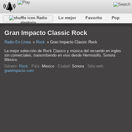
Lo mejor
Favorito
Pop
Radio
aleatoria
Club
Rock
Retro
Relajarse
Conversacional
Gran Impacto Classic Rock
Rap
Trans
Falk
Jazz
Bebé
Clásico
Radio En Línea
Rock
Gran Impacto Classic Rock
La mejor selección de Rock Clasico y música del recuerdo en ingles
sin comerciales, transmitiendo en vivo desde Hermosillo, Sonora
México.
Género:
Rock
País:
Mexico
Ciudad:
Sonora
Sitio web:
granimpacto.com