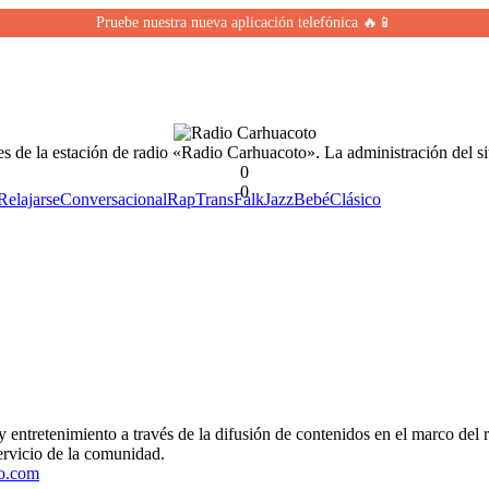
Pruebe nuestra nueva aplicación telefónica 🔥📱
es de la estación de radio «Radio Carhuacoto». La administración del sit
0
0
Relajarse
Conversacional
Rap
Trans
Falk
Jazz
Bebé
Clásico
y entretenimiento a través de la difusión de contenidos en el marco del
ervicio de la comunidad.
to.com