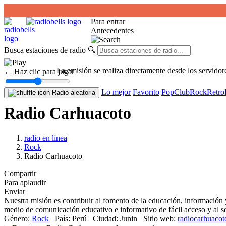
Para entrar
Antecedentes
Busca estaciones de radio
🔍
La emisión se realiza directamente desde los servidor
← Haz clic para jugar
Lo mejor
Favorito
Pop
Club
Rock
Retro
Radio aleatoria
Radio Carhuacoto
radio en línea
Rock
Radio Carhuacoto
Compartir
Para aplaudir
Enviar
Nuestra misión es contribuir al fomento de la educación, información 
medio de comunicación educativo e informativo de fácil acceso y al s
Género:
Rock
País:
Perú
Ciudad:
Junin
Sitio web:
radiocarhuaco