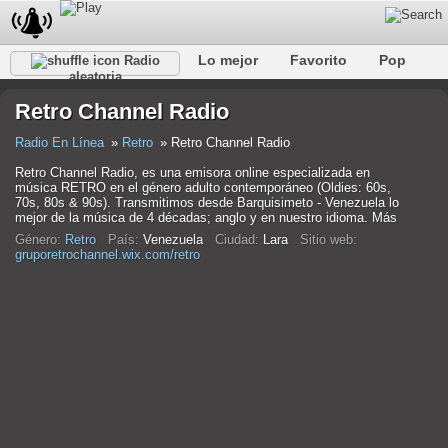
Lo mejor
Favorito
Pop
Radio
aleatoria
Club
Rock
Retro
Relajarse
Conversacional
Retro Channel Radio
Rap
Trans
Falk
Jazz
Bebé
Clásico
Radio En Línea
Retro
Retro Channel Radio
Retro Channel Radio, es una emisora online especializada en
música RETRO en el género adulto contemporáneo (Oldies: 60s,
70s, 80s & 90s). Transmitimos desde Barquisimeto - Venezuela lo
mejor de la música de 4 décadas; anglo y en nuestro idioma. Más
Género:
Retro
País:
Venezuela
Ciudad:
Lara
Sitio web:
gruporetrochannel.wix.com/retro